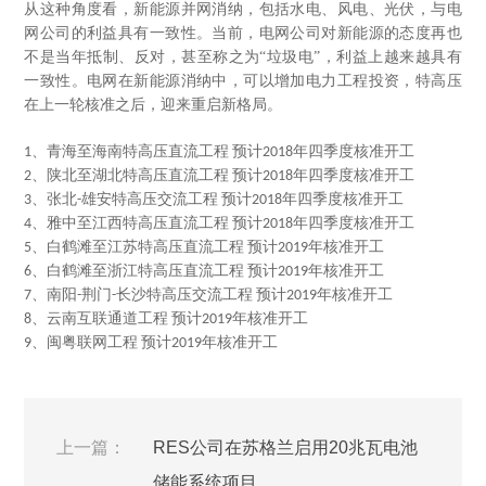
从这种角度看，新能源并网消纳，包括水电、风电、光伏，与电
网公司的利益具有一致性。当前，电网公司对新能源的态度再也
不是当年抵制、反对，甚至称之为“垃圾电”，利益上越来越具有
一致性。电网在新能源消纳中，可以增加电力工程投资，特高压
在上一轮核准之后，迎来重启新格局。
、青海至海南特高压直流工程
预计
年四季度核准开工
1
2018
、陕北至湖北特高压直流工程
预计
年四季度核准开工
2
2018
、张北
雄安特高压交流工程
预计
年四季度核准开工
3
-
2018
、雅中至江西特高压直流工程
预计
年四季度核准开工
4
2018
、白鹤滩至江苏特高压直流工程
预计
年核准开工
5
2019
、白鹤滩至浙江特高压直流工程
预计
年核准开工
6
2019
、南阳
荆门
长沙特高压交流工程
预计
年核准开工
7
-
-
2019
、云南互联通道工程
预计
年核准开工
8
2019
、闽粤联网工程
预计
年核准开工
9
2019
上一篇：
RES公司在苏格兰启用20兆瓦电池
储能系统项目