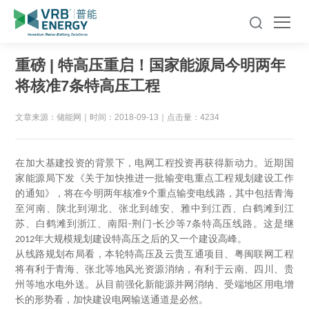
重磅 | 特高压重启！国家能源局今明两年
将核准7条特高压工程
文章来源：储能网
｜
时间：2018-09-13
｜
点击量：4234
在加大基建投资的背景下，电网工程投资再获得新动力。近期国
家能源局下发《关于加快推进一批输变电重点工程规划建设工作
的通知》，将在今明两年核准
个重点输变电线路，其中包括青海
9
至河南、陕北到湖北、张北到雄安、雅中到江西、白鹤滩到江
苏、白鹤滩到浙江、南阳
荆门
长沙等
条特高压线路。这是继
-
-
7
年大规模规划建设特高压之后的又一个建设高峰。
2012
从线路规划布局看，本轮特高压及云贵互通项目、粤闽联网工程
将有利于青海、张北等地风光资源消纳，有利于云南、四川、贵
州等地水电外送。从目前强化新能源并网消纳、受端地区用电增
长的形势看，加快建设电网输送通道是必然。