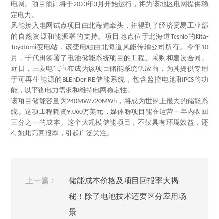
电网。项目预计将于
年
月开始运行，将为该地区电网提供稳
2023
3
定电力。
风能接入电网试点项目由北海道牵头，并得到了经济贸易工业部
的自然资源和能源署的支持。项目地点位于北海道
的
Teshio
Kita-
变电站，该变电站由北海道风能传输公司所有。今年
Toyotomi
10
月，千代田签署了电池储能系统项目的工程、采购和建设合同。
近日，三菱电气宣布成为该项目储能系统供应商，为其提供专用
于可再生能源的
储能系统，包含监控电池和
的功
BLEnDer RE
PCS
能，以平衡电力需求和维持电网稳定性。
该项目储能容量为
，将成为世界上最大的储能系
240MW/720MWh
统。这项工程耗资
万美元，媒体称项目能在运营一年内收回
9,060
三分之一的成本。这个大规模储能项目，不仅具有环境效益，还
有如此高回报率，引起广泛关注。
上一篇：
储能成本价格及项目回报率大揭
秘！除了电池技术还要区分应用场
景