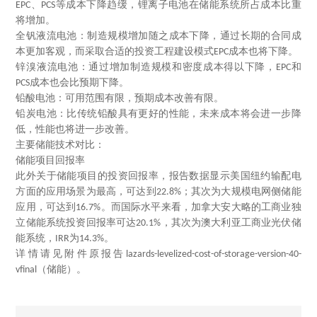
、
等成本下降趋缓，锂离子电池在储能系统所占成本比重
EPC
PCS
将增加。
全钒液流电池：制造规模增加随之成本下降，通过长期的合同成
本更加客观，而采取合适的投资工程建设模式
成本也将下降。
EPC
锌溴液流电池：通过增加制造规模和密度成本得以下降，
和
EPC
成本也会比预期下降。
PCS
铅酸电池：可用范围有限，预期成本改善有限。
铅炭电池：比传统铅酸具有更好的性能，未来成本将会进一步降
低，性能也将进一步改善。
主要储能技术对比：
储能项目回报率
此外关于储能项目的投资回报率，报告数据显示美国纽约输配电
方面的应用场景为最高，可达到
；其次为大规模电网侧储能
22.8%
应用，可达到
。而国际水平来看，加拿大安大略的工商业独
16.7%
立储能系统投资回报率可达
，其次为澳大利亚工商业光伏储
20.1%
能系统，
为
。
IRR
14.3%
详情请见附件原报告
lazards-levelized-cost-of-storage-version-40-
（储能）
。
vfinal