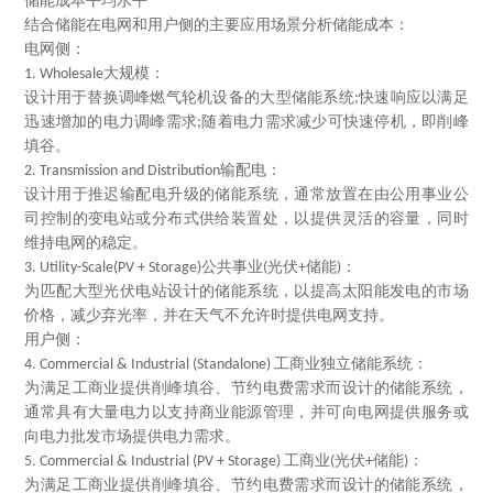
储能成本平均水平
结合储能在电网和用户侧的主要应用场景分析储能成本：
电网侧：
大规模：
1. Wholesale
设计用于替换调峰燃气轮机设备的大型储能系统
快速响应以满足
;
迅速增加的电力调峰需求
随着电力需求减少可快速停机，即削峰
;
填谷。
输配电：
2. Transmission and Distribution
设计用于推迟输配电升级的储能系统，通常放置在由公用事业公
司控制的变电站或分布式供给装置处，以提供灵活的容量，同时
维持电网的稳定。
公共事业
光伏
储能
：
3. Utility-Scale(PV + Storage)
(
+
)
为匹配大型光伏电站设计的储能系统，以提高太阳能发电的市场
价格，减少弃光率，并在天气不允许时提供电网支持。
用户侧：
工商业独立储能系统：
4. Commercial & Industrial (Standalone)
为满足工商业提供削峰填谷、节约电费需求而设计的储能系统，
通常具有大量电力以支持商业能源管理，并可向电网提供服务或
向电力批发市场提供电力需求。
工商业
光伏
储能
：
5. Commercial & Industrial (PV + Storage)
(
+
)
为满足工商业提供削峰填谷、节约电费需求而设计的储能系统，