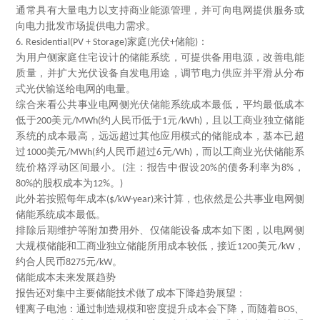
通常具有大量电力以支持商业能源管理，并可向电网提供服务或
向电力批发市场提供电力需求。
家庭
光伏
储能
：
6. Residential(PV + Storage)
(
+
)
为用户侧家庭住宅设计的储能系统，可提供备用电源，改善电能
质量，并扩大光伏设备自发电用途，调节电力供应并平滑从分布
式光伏输送给电网的电量。
综合来看公共事业电网侧光伏储能系统成本最低，平均最低成本
低于
美元
约人民币低于
元
，且以工商业独立储能
200
/MWh(
1
/kWh)
系统的成本最高，远远超过其他应用模式的储能成本，基本已超
过
美元
约人民币超过
元
，而以工商业光伏储能系
1000
/MWh(
6
/Wh)
统价格浮动区间最小。
注：报告中假设
的债务利率为
，
(
20%
8%
的股权成本为
。
80%
12%
)
此外若按照每年成本
来计算，也依然是公共事业电网侧
($/kW-year)
储能系统成本最低。
排除后期维护等附加费用外、仅储能设备成本如下图，以电网侧
大规模储能和工商业独立储能所用成本较低，接近
美元
，
1200
/kW
约合人民币
元
。
8275
/kW
储能成本未来发展趋势
报告还对集中主要储能技术做了成本下降趋势展望：
锂离子电池：通过制造规模和密度提升成本会下降，而随着
、
BOS