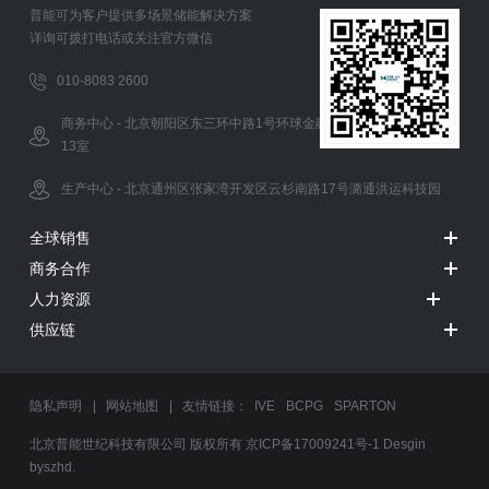
普能可为客户提供多场景储能解决方案
详询可拨打电话或关注官方微信
010-8083 2600
商务中心 - 北京朝阳区东三环中路1号环球金融中心办公西塔5层12-
13室
生产中心 - 北京通州区张家湾开发区云杉南路17号潞通洪运科技园
全球销售
商务合作
人力资源
供应链
隐私声明
|
网站地图
| 友情链接：
IVE
BCPG
SPARTON
北京普能世纪科技有限公司 版权所有
京ICP备17009241号-1
Desgin
byszhd.