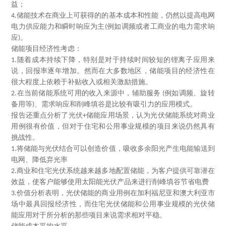
益；
储能技术在商业上可获得的的基本成本和性能，仍然以提高电网
4.
电力供应能力和瞬时响应为主
例如调频或者工商业的电力需求响
(
应
。
)
储能项目经济性考虑：
随着成本持续下降，特别是对于持续时间较短的锂离子应用来
1.
说，回报率逐年增加。然而在大多数地区，储能项目的经济性在
很大程度上依赖于补贴收入或相关激励措施。
在当前储能系统可用的收入来源中，辅助服务
例如调频、旋转
2.
(
备用等
、需求响应和削峰填谷是比较有吸引力的应用模式。
)
报告还重点分析了光伏
储能应用场景，认为光伏储能系统对商业
+
用例很有价值，但对于住宅和公用事业规模的项目来说仍然具有
挑战性。
将储能与光伏结合可以创造价值，吸收多余阳光产生电能输送到
1.
电网、降低弃光率
商业和住宅光伏系统越来越多地配置储能，为客户提供可靠潜在
2.
效益，使客户能够使用太阳能光伏产品来进行削峰填谷节省电费
价值分析表明，光伏储能的商业用例在加利福尼亚和澳大利亚市
3.
场中最具回报经济性，而住宅光伏储能和公用事业规模的光伏储
能应用对于所分析的那些项目来说需求相对平稳。