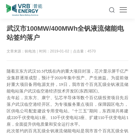
武汉市100MW/400MWh全钒液流储能电
站签约落户
文章来源：钒电池
｜
时间：2019-01-02
｜
点击量：4570
随着京东方武汉
代线在内的重大项目封顶，芯片显示屏千亿产
10.5
业集群逐渐成型，预计于
年集中投产、产生效益。为提前做
2020
好重大项目备用电源支持，
日，我市首个百兆瓦级全钒液流储
19
能电站落户武汉临空港经济技术开发区
东西湖区
。
(
)
去年起，京东方、康宁、弘芯半导体等数个百亿级投资项目先后
落户武汉临空港经开区。为专项服务重点项目，保障园区电力，
区供电公司配套建设专用变电站。“十三五”期间，东西湖共将建
成
千伏变电站
座、
千伏变电站
座、扩建
千伏变电站
220
1
110
3
110
1
座，全面提升供电质量和安全运行水平。
此次签约的百兆瓦级全钒液流储能电站是我市首个百兆瓦级全钒