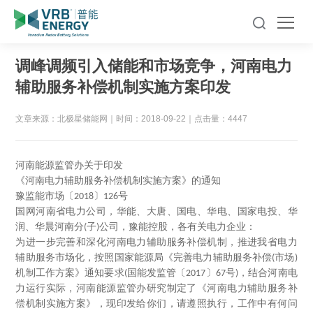
调峰调频引入储能和市场竞争，河南电力
辅助服务补偿机制实施方案印发
文章来源：北极星储能网
｜
时间：2018-09-22
｜
点击量：4447
河南能源监管办关于印发
《河南电力辅助服务补偿机制实施方案》的通知
豫监能市场〔
〕
号
2018
126
国网河南省电力公司，华能、大唐、国电、华电、国家电投、华
润、华晨河南分
子
公司，豫能控股，各有关电力企业：
(
)
为进一步完善和深化河南电力辅助服务补偿机制，推进我省电力
辅助服务市场化，按照国家能源局《完善电力辅助服务补偿
市场
(
)
机制工作方案》通知要求
国能发监管〔
〕
号
，结合河南电
(
2017
67
)
力运行实际，河南能源监管办研究制定了《河南电力辅助服务补
偿机制实施方案》，现印发给你们，请遵照执行，工作中有何问