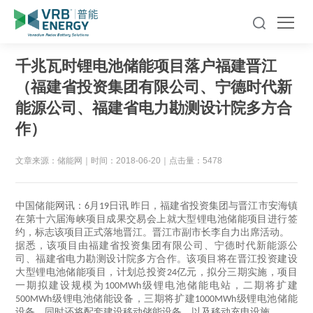
千兆瓦时锂电池储能项目落户福建晋江
（福建省投资集团有限公司、宁德时代新
能源公司、福建省电力勘测设计院多方合
作）
文章来源：储能网
｜
时间：2018-06-20
｜
点击量：5478
中国储能网讯：
月
日讯
昨日，福建省投资集团与晋江市安海镇
6
19
在第十六届海峡项目成果交易会上就大型锂电池储能项目进行签
约，标志该项目正式落地晋江。晋江市副市长李自力出席活动。
据悉，该项目由福建省投资集团有限公司、宁德时代新能源公
司、福建省电力勘测设计院多方合作。该项目将在晋江投资建设
大型锂电池储能项目，计划总投资
亿元，拟分三期实施，项目
24
一期拟建设规模为
级锂电池储能电站，二期将扩建
100MWh
级锂电池储能设备，三期将扩建
级锂电池储能
500MWh
1000MWh
设备，同时还将配套建设移动储能设备，以及移动充电设施。