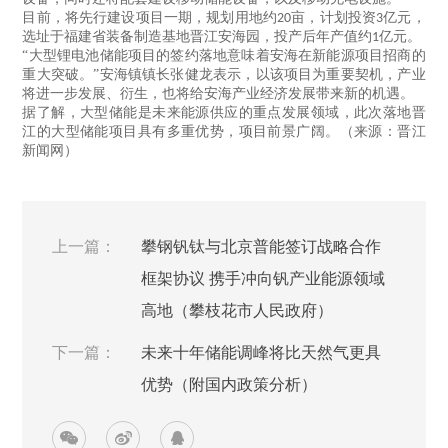
目前，将先行建设项目一期，规划用地约
亩，计划投资
亿元，
20
3
选址于福建省装备制造基地晋江安海园，投产后年产值约
亿元。
1
“大型锂电池储能项目的签约落地意味着安海在新能源项目招商的
重大突破。”安海镇镇长张健龙表示，以该项目为重要契机，产业
将进一步发展、衍生，也将给安海产业经济发展带来新的机遇。
据了解，大型储能是未来能源供应的重点发展领域，此次落地晋
江的大型储能项目具有多重优势，项目前景广阔。（来源：晋江
新闻网）
上一篇：
攀钢钒钛与北京普能签订战略合作
框架协议 携手冲向钒产业能源领域
高地（攀枝花市人民政府）
下一篇：
未来十年储能调峰将比天然气更具
优势（附国内政策分析）