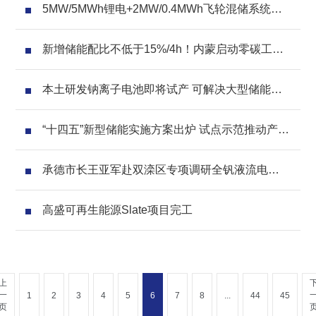
5MW/5MWh锂电+2MW/0.4MWh飞轮混储系统首
次在国内电网调频应用
新增储能配比不低于15%/4h！内蒙启动零碳工业
园、光伏项目申报
本土研发钠离子电池即将试产 可解决大型储能瓶
颈性难题
“十四五”新型储能实施方案出炉 试点示范推动产业
化进程
承德市长王亚军赴双滦区专项调研全钒液流电池
储能产业
高盛可再生能源Slate项目完工
上
一
1
2
3
4
5
6
7
8
...
44
45
页