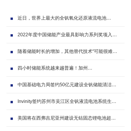
近日，世界上最大的全钒氧化还原液流电池
(VRFB)储能系统之一在日本北部的北海道岛正式
上线。技术供应商住友电工表示，其安装的
2022年度中国储能产业最具影响力系列奖项入围
17MW/51MWh VRFB系统用于帮助将当地风能并
名单公示
入电网，自4月1日起开始运行
随着储能时长的增加，其他替代技术“可能很难和
锂离子电池”竞争
四小时储能系统越来越普遍！加州
160MW/640MWh电池光储项目投运
中国基础电力局签约50亿元建设全钒储能清洁能
源智慧电网项目
Invinity签约苏州市吴江区全钒液流电池系统生产
制造项目
美国将在西弗吉尼亚州建设无钴固态锂电池超级
工厂 ，生产电网级储能电池