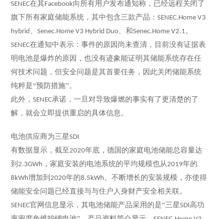
在其
向所有用户发布通知称，已经远程关闭了
SENEC
Facebook
旗下所有家庭储能系统，其中包含三款产品：
SENEC.Home V3
、
、和
。
hybrid
Senec.Home V3 Hybrid Duo
Senec.Home V2.1
在通知中表示：事件的原因尚未查清，目前没有证据表
SENEC
明电池是爆炸的原因，也没有迹象能证明其储能系统存在任
何技术问题，但安全问题是其首要任务，因此关闭储能系统
纯粹是“预防措施”。
此外，
承诺，一旦对导致爆燃的事实有了更清楚的了
SENEC
解，就会立即提供重启的具体信息。
电池供应商为三星
SDI
有数据显示，截至
年底，德国的家庭电池储能总容量达
2020
到
，家庭安装的电池系统的平均规模也从
年的
2.3GWh
2019
增加到
年的
。不断增长的安装规模，亦使得
8kWh
2020
8.5kWh
储能安全问题已经直接与与住户人身财产安全相关联。
官网信息显示，其电池储能产品采用的是“三星
高功
SENEC
SDI
率密度免维护锂电池”，产品资料简介显示，