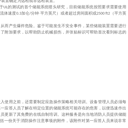
外装置确定为远程或非远程装置。
于
的测试的首个储能系统喷头研究，目前储能系统按照要求需要使用
UL
（流体速度
加仑
分钟·平方英尺）或者超过房间面积或
（平方英
0.3
/
2500 ft2
，从而产生爆炸危险。鉴于可能发生不安全事件，某些储能装置需要进行
出了附加要求，以帮助防止机械损伤，并张贴标识可帮助首次看到标志的
投入使用之前，还需要制定应急操作策略相关培训。设备管理人员必须每
第一应答人员了解在特定位置的储能系统可能存在的危害，以便迅速作出
人员更新了其免费的在线自制培训。这种服务是向当地消防人员提供储能
包括一份关于消防操作注意事项的附件，该附件对第一应答人员来说非常