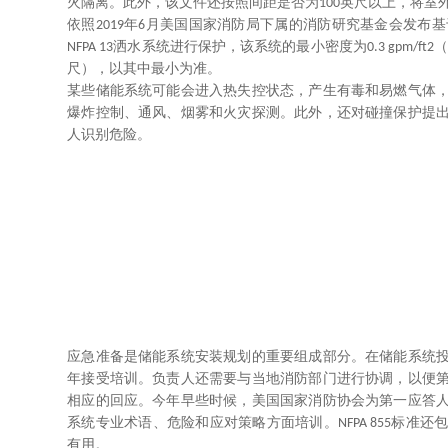
火隔离。此外，该文件还按照间距是否为
英尺以上，将室
100
依照
年
月美国国家消防局下属的消防研究基金会发布基
2019
6
洒水系统进行保护，该系统的最小密度为
NFPA 13
0.3 gpm/ft2
尺），以其中最小为准。
某些储能系统可能会进入热失控状态，产生有毒和易燃气体
爆炸控制、通风、烟雾和火灾探测。此外，还对碰撞保护提
人识别危险。
应急准备是储能系统安装规划的重要组成部分。在储能系统
年接受培训。负责人还需要与当地消防部门进行协调，以便
相应的回应。今年早些时候，美国国家消防协会为第一应答
系统专业术语、危险和应对策略方面培训。
标准还
NFPA 855
有用。