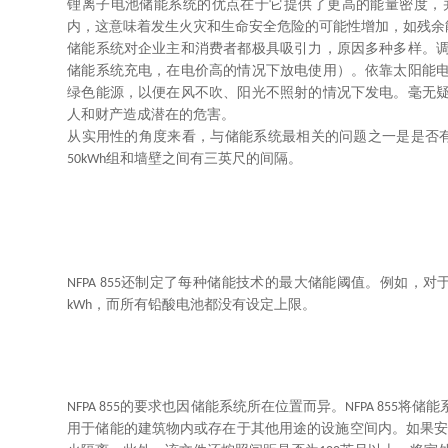
锂离子电池储能系统的优点在于它提供了更高的能量密度，
内，这意味着发生火灾和生命安全危险的可能性增加，如残余
储能系统对企业主和消费者都极具吸引力，原因多种多样。
储能系统充电，在电价高的情况下放电使用）。依靠太阳能
绿色能源，以便在风不吹、阳光不照射的情况下发电。毫无
人和财产造成潜在的危害。
从实用性的角度来看，与储能系统最相关的问题之一是是否
组和墙壁之间有三英尺的间隔。
50kWh
还制定了每种储能技术的最大储能阈值。例如，对
NFPA 855
，而所有铅酸电池都没有设定上限。
kWh
的要求也因储能系统所在位置而异。
将储能
NFPA 855
NFPA 855
用于储能的建筑物内或存在于其他用途的设施空间内。如果