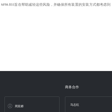
。
旨在帮助减轻这些风险，并确保所有装置的安装方式都考虑到
NFPA 855
商务合作
马志红
周双桥