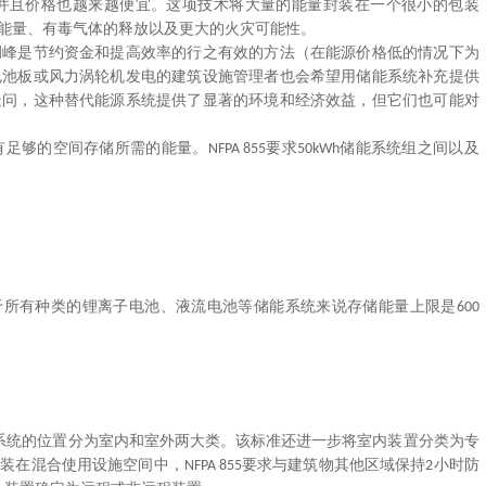
并且价格也越来越便宜。这项技术将大量的能量封装在一个很小的包装
能量、有毒气体的释放以及更大的火灾可能性。
调峰是节约资金和提高效率的行之有效的方法（在能源价格低的情况下为
电池板或风力涡轮机发电的建筑设施管理者也会希望用储能系统补充提供
疑问，这种替代能源系统提供了显著的环境和经济效益，但它们也可能对
有足够的空间存储所需的能量。
要求
储能系统组之间以及
NFPA 855
50kWh
于所有种类的锂离子电池、液流电池等储能系统来说存储能量上限是
600
系统的位置分为室内和室外两大类。该标准还进一步将室内装置分类为专
安装在混合使用设施空间中，
要求与建筑物其他区域保持
小时防
NFPA 855
2