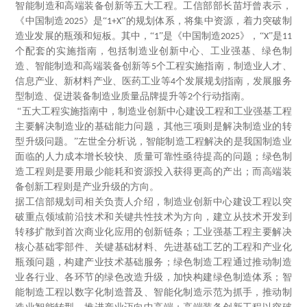
智能制造和高端装备创新等五大工程。工信部部长苗圩曾表示，
《中国制造
》是“
”的规划体系，将集中资源，着力突破制
2025
1+X
造业发展的瓶颈和短板。其中，“
”是《中国制造
》，“
”是
1
2025
X
11
个配套的实施指南，包括制造业创新中心、工业强基、绿色制
造、智能制造和高端装备创新等
个工程实施指南，制造业人才、
5
信息产业、新材料产业、医药工业等
个发展规划指南，发展服务
4
型制造、促进装备制造业质量品牌提升等
个行动指南。
2
“五大工程实施指南中，制造业创新中心建设工程和工业强基工程
主要解决制造业的基础能力问题，其他三项则是解决制造业的转
型升级问题。”左世全分析说，智能制造工程解决的是我国制造业
面临的人力成本增长较快、质量可靠性亟待提高的问题；绿色制
造工程则是要用最少能耗和资源投入获得更高的产出；而高端装
备创新工程则是产业升级的方向。
据工信部规划司相关负责人介绍，制造业创新中心建设工程以突
破重点领域前沿技术和关键共性技术为方向，建立从技术开发到
转移扩散到首次商业化应用的创新链条；工业强基工程主要解决
核心基础零部件、关键基础材料、先进基础工艺的工程和产业化
瓶颈问题，构建产业技术基础服务；绿色制造工程通过推动制造
业各行业、各环节的绿色改造升级，加快构建绿色制造体系；智
能制造工程以数字化制造普及、智能化制造示范为抓手，推动制