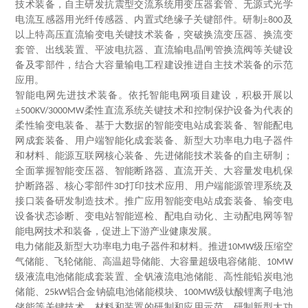
技术装备，自主研发抗震型交流系统用变压器套管、无源式光学
电流互感器用光纤传感器、内置式绝缘子关键部件。研制±
及
800
以上特高压直流输变电关键技术装备，突破换流变压器、换流变
套管、出线装置、平波电抗器、直流输电晶闸管换流阀等关键设
备及零部件，结合大容量输电工程建设推进自主技术装备的示范
应用。
智能电网先进技术装备。依托智能电网项目建设，积极开展以
±
柔性直流系统关键技术和控制保护设备为代表的
500KV/3000MW
柔性输变电装备、基于大数据的智能变电站成套装备、智能配电
网成套装备、用户端智能化成套装备、新型大功率电力电子器件
和材料、能源互联网核心装备、先进储能技术装备的自主研制；
全面掌握智能变压器、智能断路器、直流开关、大容量发电机保
护断路器、核心零部件
打印技术应用、用户端能源管理系统及
3D
接口装备研发制造技术。推广应用智能变电站成套装备、输变电
设备状态诊断、变电站智能巡检、配电自动化、主动配电网等智
能电网技术和装备，促进上下游产业健康发展。
电力储能及新型大功率电力电子器件和材料。推进
级压缩空
10MW
气储能、飞轮储能、高温超导储能、大容量超级电容储能、
10MW
级液流电池储能成套装置、全钒液流电池储能、高性能铅炭电池
储能、
铝合金钠硫电池储能模块、
级钛酸锂离子电池
25kW
100MW
储能等关键技术、材料和装置的研制和应用示范。研制新型大功