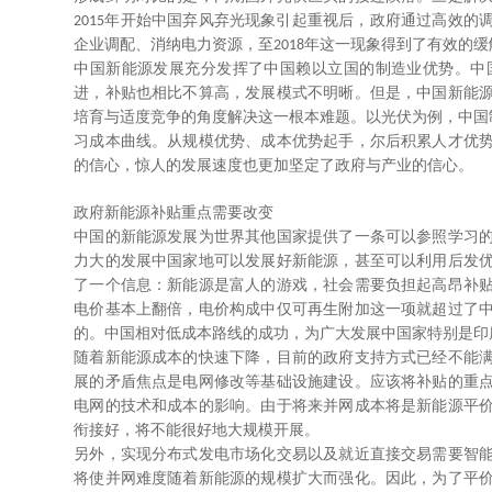
年开始中国弃风弃光现象引起重视后，政府通过高效的
2015
企业调配、消纳电力资源，至
年这一现象得到了有效的缓
2018
中国新能源发展充分发挥了中国赖以立国的制造业优势。中
进，补贴也相比不算高，发展模式不明晰。但是，中国新能
培育与适度竞争的角度解决这一根本难题。以光伏为例，中国
习成本曲线。从规模优势、成本优势起手，尔后积累人才优
的信心，惊人的发展速度也更加坚定了政府与产业的信心。
政府新能源补贴重点需要改变
中国的新能源发展为世界其他国家提供了一条可以参照学习
力大的发展中国家地可以发展好新能源，甚至可以利用后发
了一个信息：新能源是富人的游戏，社会需要负担起高昂补
电价基本上翻倍，电价构成中仅可再生附加这一项就超过了
的。中国相对低成本路线的成功，为广大发展中国家特别是印
随着新能源成本的快速下降，目前的政府支持方式已经不能
展的矛盾焦点是电网修改等基础设施建设。应该将补贴的重
电网的技术和成本的影响。由于将来并网成本将是新能源平
衔接好，将不能很好地大规模开展。
另外，实现分布式发电市场化交易以及就近直接交易需要智
将使并网难度随着新能源的规模扩大而强化。因此，为了平