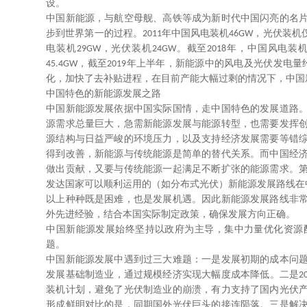
设。
中国新能源，与航空母舰、高铁等成为新时代中国闪亮的名
步到世界第一的过程。
年中国风电装机
，光伏装机
2011
46GW
电装机
，光伏装机
。截至
年，中国风电装
29GW
24GW
2018
，截至
年上半年，新能源中的风电及光伏发电量
45.4GW
2019
化，加快了去补贴进程，在目前产能大幅过剩的情况下，中国
中国特色的新能源发展之路
中国新能源发展依据中国实际国情，走中国特色的发展道路
源需求总量巨大，急需新能源发展与能源转型，也需要发挥
源结构与日益严峻的环境压力，以及支持经济发展需要等错
得到改善，新能源与传统能源是简单的替代关系。而中国经
做出贡献，又要与传统能源一起满足不断扩张的能源需求。
发达国家可以顺利运用的（如分布式光伏）新能源发展路线在
以上种种既是困难，也是发展机遇。因此新能源发展路线非
外先进经验，结合本国实际制定政策，确保发展方向正确。
中国新能源发展始终坚持以政府为主导，集中力量优化资源
题。
中国新能源发展中遇到过三大难题：一是发展初期的成本问
发展基础制造业，通过规模经济实现大幅度成本降低。二是
2
装机计划，避免了光伏制造业的崩溃，有力支持了国内光伏
形成鲜明对比的是，同期国外光伏巨头的接连陨落。三是解