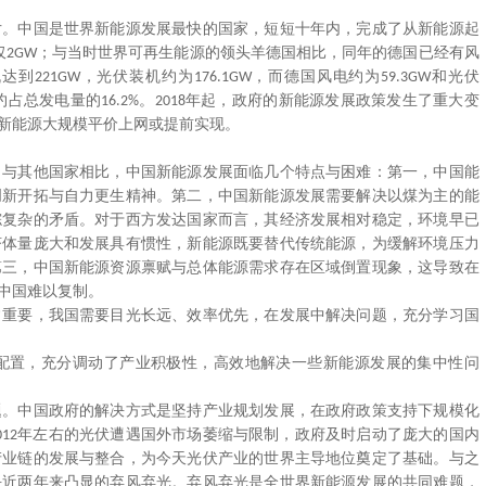
片。中国是世界新能源发展最快的国家，短短十年内，完成了从新能源起
仅
；与当时世界可再生能源的领头羊德国相比，同年的德国已经有风
2GW
机达到
，光伏装机约为
，而德国风电约为
和光伏
221GW
176.1GW
59.3GW
约占总发电量的
。
年起，政府的新能源发展政策发生了重大变
16.2%
2018
新能源大规模平价上网或提前实现。
。与其他国家相比，中国新能源发展面临几个特点与困难：第一，中国能
创新开拓与自力更生精神。第二，中国新能源发展需要解决以煤为主的能
综复杂的矛盾。对于西方发达国家而言，其经济发展相对稳定，环境早已
济体量庞大和发展具有惯性，新能源既要替代传统能源，为缓解环境压力
第三，中国新能源资源禀赋与总体能源需求存在区域倒置现象，这导致在
中国难以复制。
常重要，我国需要目光长远、效率优先，在发展中解决问题，充分学习国
配置，充分调动了产业积极性，高效地解决一些新能源发展的集中性问
题。中国政府的解决方式是坚持产业规划发展，在政府政策支持下规模化
年左右的光伏遭遇国外市场萎缩与限制，政府及时启动了庞大的国内
012
产业链的发展与整合，为今天光伏产业的世界主导地位奠定了基础。与之
决近两年来凸显的弃风弃光。弃风弃光是全世界新能源发展的共同难题，