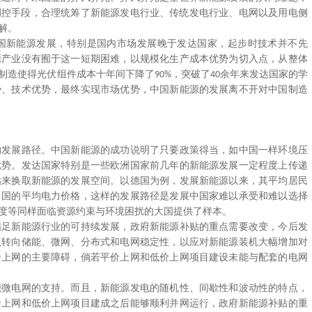
调控手段，合理统筹了新能源发电行业、传统发电行业、电网以及用电侧
解。
国新能源发展，特别是国内市场发展晚于发达国家，起步时技术并不先
源产业没有囿于这一短期困难，以规模化生产成本优势为切入点，从整体
制造使得光伏组件成本十年间下降了
，突破了
余年来发达国家的学
90%
40
势、技术优势，最终实现市场优势，中国新能源的发展离不开对中国制造
的发展路径。中国新能源的成功说明了只要政策得当，如中国一样环境压
优势。发达国家特别是一些欧洲国家前几年的新能源发展一定程度上传递
贴来换取新能源的发展空间。以德国为例，发展新能源以来，其平均居民
中国的平均电力价格，这样的发展路径是发展中国家难以承受和难以选择
度等同样面临资源约束与环境困扰的大国提供了样本。
满足新能源行业的可持续发展，政府新能源补贴的重点需要改变，今后发
点转向储能、微网、分布式和电网稳定性，以应对新能源装机大幅增加对
价上网的主要障碍，倘若平价上网和低价上网项目建设未能与配套的电网
能微电网的支持。而且，新能源发电的随机性、间歇性和波动性的特点，
价上网和低价上网项目建成之后能够顺利并网运行，政府新能源补贴的重