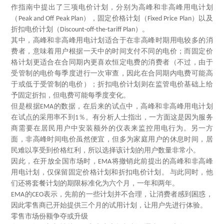
作指南中提出了三项电价计划，分别为高峰和非高峰用电计划
（
），固定价格计划（
）以及
Peak and Off Peak Plan
Fixed Price Plan
折扣电价计划（
）。
Discount-off-the-tariff Plan
其中，高峰和非高峰用电计划适合于在非高峰时期用电较多的消
费者，意味着用户根据一天中的时间支付不同的电价；而固定价
格计划更适合在合同期内更喜欢恒定电费的消费者（不过，由于
受管制的电价每季度进行一次审查，因此在合同期内电费可能高
于或低于受管制的电价）；折扣电价计划则在监管电价基础上给
予固定折扣，但电费可能每季度变化。
但是根据
的数据，在后来的试点中，高峰和非高峰用电计划
EMA
在试点的采用率不到
％。有分析人士指出，一方面这是因为服务
1
商需要在居民用户中安装额外的仪表来监控用电行为。另一方
面，非高峰时间电价虽然便宜，但多为家庭用户的休息时间，居
民难以享受到价格红利，所以选择该计划的用户数量非常小。
因此，在开放全国市场时，
将撤销此前提出的高峰和非高峰
EMA
用电计划，仅保留固定价格计划和折扣电价计划。
与此同时，他
们还将套餐计划的期限标准化为六个月，一年和两年。
的
表示，先前的一些计划并不合理，让消费者感到困惑，
EMA
CEO
因此零售商已开始提供三个月的试用计划，让用户先进行体验。
零售市场份额争夺或升级