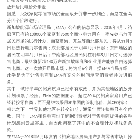
价格套餐可协助居民节省约两成电费。
放开居民电价分步走
据悉，此次家庭零售市场的全面放开并非一步到位，而是在全岛
分四个阶段进行。
新加坡能源市场管理局（
）公布的信息显示，
年
月，裕
EMA
2018
4
廊区已有约
个家庭和
个商业电力用户，率先参与放开
108000
9500
居民市场的试行计划。而蔡厝港、兀兰等西北部居民，将从
月
11
1
日起选择电力零售商；东北部居民于明年
月
日起；东部地区的
1
1
居民在明年
月
日后；中南部地区居民则在明年
月
日才可选择
3
1
5
1
售电商，最终将新增
万户新加坡家庭和企业用户能够自由选择
140
售电商。这一次放开居民市场，将为期
个月，据
当局介绍，
6
EMA
此举是为了让售电商和
有充分的时间培育消费者并改进服
EMA
务。
其中，试行半年的裕廊试点已经卓有成效，并为其他地区的放开
计划积累了经验。
的数据显示，超过
％的裕廊家庭用户已
EMA
30
经转投零售商，而不是继续采用
集团的管制电价。其
指出，
SP
CEO
相比之下，世界其他地区在转变初期，通常年度转换率只有个位
数。同时，
和售电商也了解到消费者对于售电商提供的各种
EMA
计划感到云里雾里，而因此调整了其中的不合理计划和服务条
款。
在
于
年
月印发的《裕廊地区居民用户参与零售市场》操
EMA
2018
6