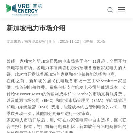
新加坡电力市场介绍
文章来源：南方能源观察
｜
时间：2018-11-12
｜
点击量：6145
曾经一家独大的新加坡居民供电市场将于今年
月起，全面开放
11
供电零售市场。各电力零售商皆积极出招准备抢攻家庭电力的大
饼。此次放开意味着新加坡的家庭和企业都将能选择售电商。
在此之前，新加坡的居民供电服务市场一直由
一家提
SP Service
供，按管制电价收费。费率包括支付给发电公司的能源成本，支
付给
的传输网成本和
的市场支持服务费，
SP Power Assets
SP Service
以及能源市场公司（
）和能源市场管理局（
）的市场管理
EMC
EMA
和电力系统运营（
）费用，能源成本约占管制电价的
％，每
PSO
72
季度变动一次，其他部分则每年进行一次审查。
家庭电力市场开放后，用户可在
家售电商中自由选择，据《联
12
合早报》报道，与目前每月电费相比，新加坡部分售电商推出的