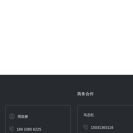
商务合作
马志红
周双桥
15031363116
189 1085 6225