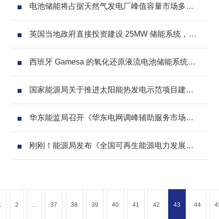
电池储能将占据天然气发电厂峰值容量市场多少
份额？
英国当地政府直接投资建设 25MW 储能系统，比
亚迪为其电池供应商
西班牙 Gamesa 的氧化还原液流电池储能系统投
运
国家能源局关于推进太阳能热发电示范项目建设
有关事项的通知
华东能监局召开《华东电网调峰辅助服务市场运
营规则》征求意见会议
刚刚！能源局发布《全国可再生能源电力发展监
测评价》
1
2
...
37
38
39
40
41
42
43
44
4