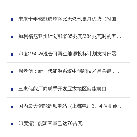
未来十年储能调峰将比天然气更具优势（附国内
政策分析）
加利福尼亚州计划部署85兆瓦/334兆瓦时的五个
储能项目
印度2.5GW混合可再生能源投标计划支持部署储
能设施
周孝信：新一代能源系统中储能技术是关键，
2030达100GW左右
三家储能厂商联手开发​​亚太地区储能项目
国内最大储能调频电站（上都电厂3、4 号机组蓄
电池储能辅助AGC 调频项目）进入试验阶段
印度清洁能源容量已达70吉瓦