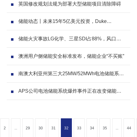
英国修改规划法规为部署大型储能项目清除障碍
储能动态丨未来15年5亿美元投资，Duke
Carolinas电网级电池储能项目率先启动
储能火灾事故LG化学、三星SDI占88%，风口浪
尖下官宣储能安全新措施
澳洲用户侧储能安全标准发布，储能企业“不买账”
南澳大利亚州第三大25MW/52MWh电池储能系统
开通运营
APS公司电池储能系统爆炸事件正在改变储能厂
商传统安全观念
2
...
29
30
31
32
33
34
35
...
44